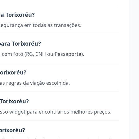
a Torixoréu?
 segurança em todas as transações.
para Torixoréu?
 com foto (RG, CNH ou Passaporte).
orixoréu?
s regras da viação escolhida.
Torixoréu?
so widget para encontrar os melhores preços.
orixoréu?