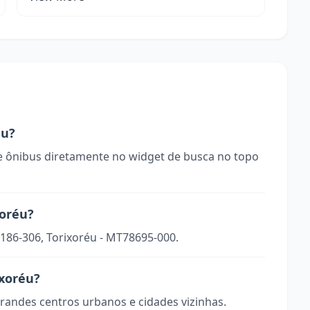
éu?
 ônibus diretamente no widget de busca no topo
xoréu?
 186-306, Torixoréu - MT78695-000.
ixoréu?
randes centros urbanos e cidades vizinhas.