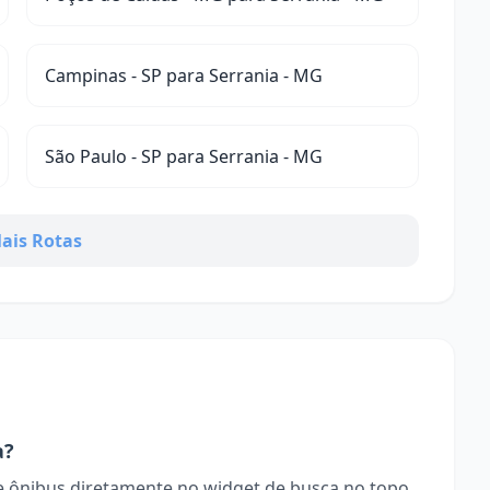
Campinas - SP para Serrania - MG
São Paulo - SP para Serrania - MG
ais Rotas
a?
 ônibus diretamente no widget de busca no topo