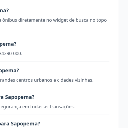
ma?
 ônibus diretamente no widget de busca no topo
opema?
84290-000.
apopema?
randes centros urbanos e cidades vizinhas.
ara Sapopema?
 segurança em todas as transações.
 para Sapopema?