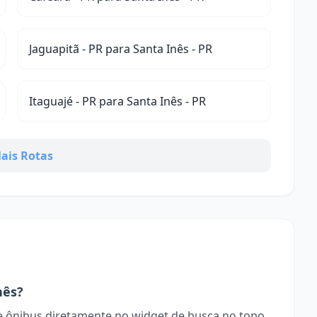
Jaguapitã - PR para Santa Inês - PR
Itaguajé - PR para Santa Inês - PR
ais Rotas
nês?
 ônibus diretamente no widget de busca no topo