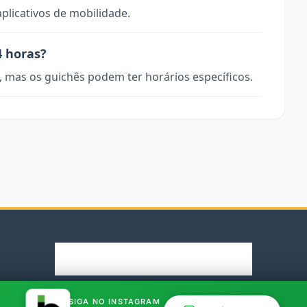
aplicativos de mobilidade.
4 horas?
, mas os guichês podem ter horários específicos.
© 2026 Rodoviaria.de. Parceiro oficial Bus.com.br
SIGA NO INSTAGRAM