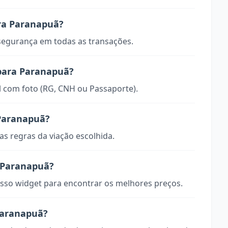
ra Paranapuã?
 segurança em todas as transações.
 para Paranapuã?
 com foto (RG, CNH ou Passaporte).
Paranapuã?
s regras da viação escolhida.
 Paranapuã?
so widget para encontrar os melhores preços.
Paranapuã?