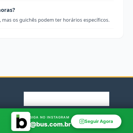
horas?
, mas os guichês podem ter horários específicos.
© 2026 Rodoviaria.de. Parceiro oficial Bus.com.br
SIGA NO INSTAGRAM
Seguir Agora
@bus.com.br