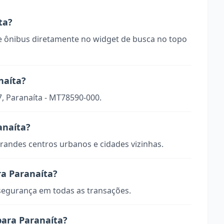
ta?
 ônibus diretamente no widget de busca no topo
naíta?
7, Paranaíta - MT78590-000.
anaíta?
randes centros urbanos e cidades vizinhas.
ra Paranaíta?
 segurança em todas as transações.
para Paranaíta?