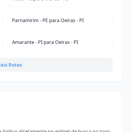
Parnamirim - PE para Oeiras - PI
Amarante - PI para Oeiras - PI
ais Rotas
 ônibus diretamente no widget de busca no topo