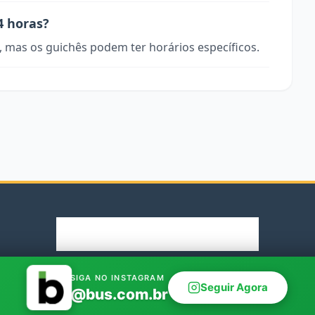
4 horas?
, mas os guichês podem ter horários específicos.
© 2026 Rodoviaria.de. Parceiro oficial Bus.com.br
SIGA NO INSTAGRAM
Seguir Agora
@bus.com.br