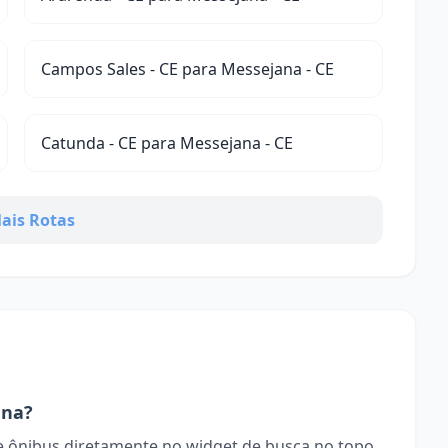
Campos Sales - CE para Messejana - CE
Catunda - CE para Messejana - CE
ais Rotas
ana?
 ônibus diretamente no widget de busca no topo