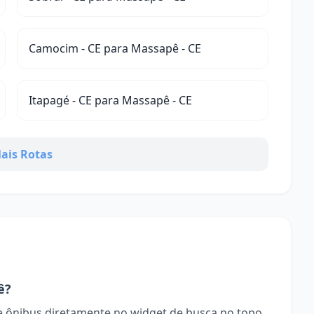
Camocim - CE para Massapê - CE
Itapagé - CE para Massapê - CE
ais Rotas
ê?
 ônibus diretamente no widget de busca no topo