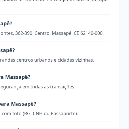
sapê?
Pontes, 362-390  Centro, Massapê  CE 62140-000.
ssapê?
randes centros urbanos e cidades vizinhas.
ra Massapê?
 segurança em todas as transações.
 para Massapê?
 com foto (RG, CNH ou Passaporte).