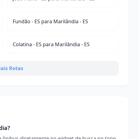
Fundão - ES para Marilândia - ES
Colatina - ES para Marilândia - ES
ais Rotas
dia?
 ônibus diretamente no widget de busca no topo