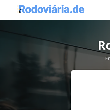
Ro
En