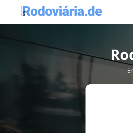
Rod
En