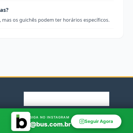
ras?
, mas os guichês podem ter horários específicos.
© 2026 Rodoviaria.de. Parceiro oficial Bus.com.br
SIGA NO INSTAGRAM
Seguir Agora
@bus.com.br