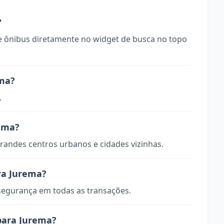
?
 ônibus diretamente no widget de busca no topo
ema?
.
rema?
randes centros urbanos e cidades vizinhas.
ra Jurema?
 segurança em todas as transações.
para Jurema?