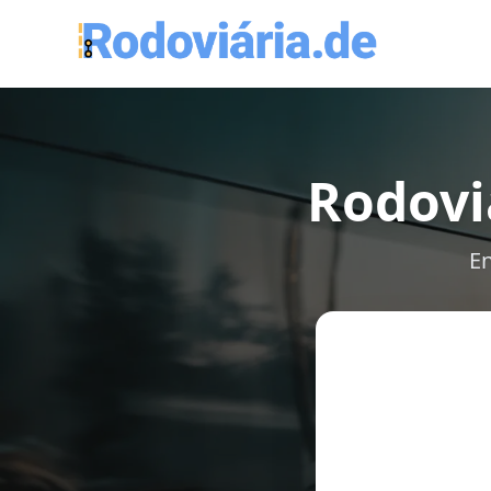
Rodoviá
En