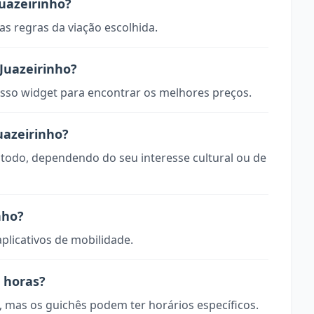
uazeirinho?
s regras da viação escolhida.
Juazeirinho?
so widget para encontrar os melhores preços.
uazeirinho?
o todo, dependendo do seu interesse cultural ou de
nho?
aplicativos de mobilidade.
4 horas?
, mas os guichês podem ter horários específicos.