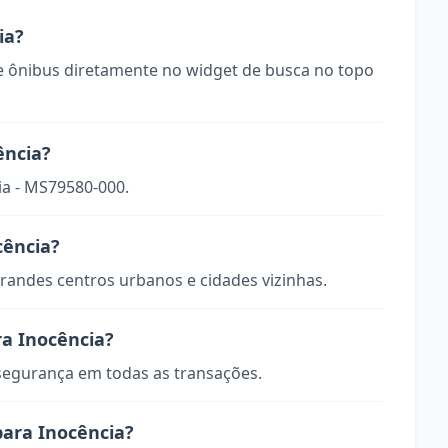
ia?
 ônibus diretamente no widget de busca no topo
ência?
ia - MS79580-000.
cência?
randes centros urbanos e cidades vizinhas.
ra Inocência?
 segurança em todas as transações.
para Inocência?