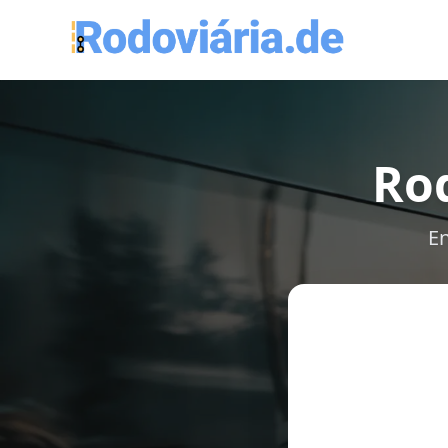
Rod
En