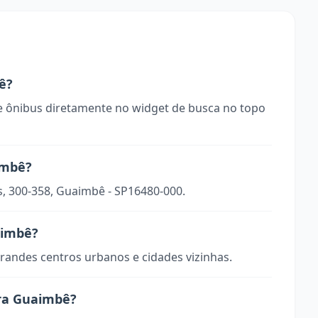
ê?
 ônibus diretamente no widget de busca no topo
imbê?
s, 300-358, Guaimbê - SP16480-000.
aimbê?
randes centros urbanos e cidades vizinhas.
ara Guaimbê?