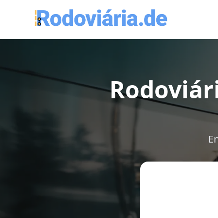
Rodoviár
En