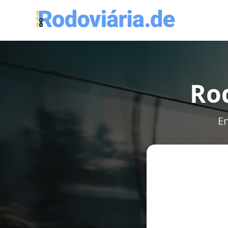
Rod
En