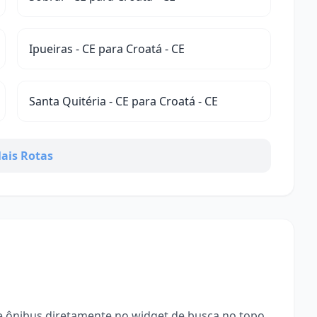
Ipueiras - CE para Croatá - CE
Santa Quitéria - CE para Croatá - CE
ais Rotas
 ônibus diretamente no widget de busca no topo