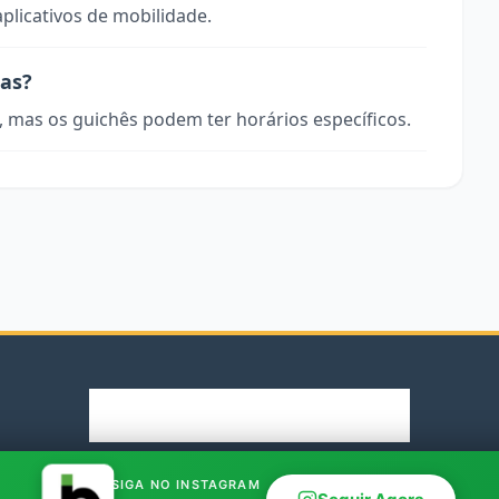
aplicativos de mobilidade.
ras?
, mas os guichês podem ter horários específicos.
© 2026 Rodoviaria.de. Parceiro oficial Bus.com.br
SIGA NO INSTAGRAM