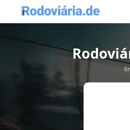
Rodoviár
En