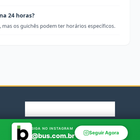
ona 24 horas?
, mas os guichês podem ter horários específicos.
© 2026 Rodoviaria.de. Parceiro oficial Bus.com.br
SIGA NO INSTAGRAM
Seguir Agora
@bus.com.br