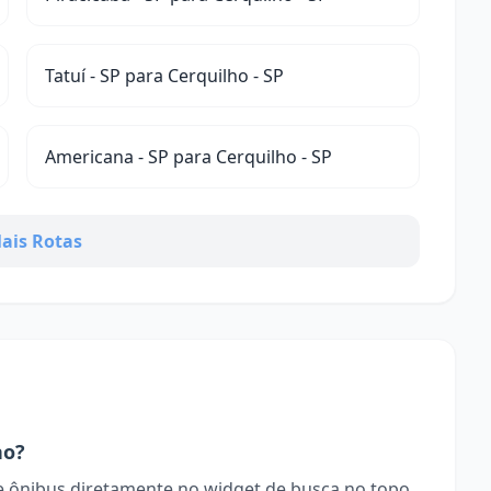
Tatuí - SP para Cerquilho - SP
Americana - SP para Cerquilho - SP
ais Rotas
ho?
 ônibus diretamente no widget de busca no topo