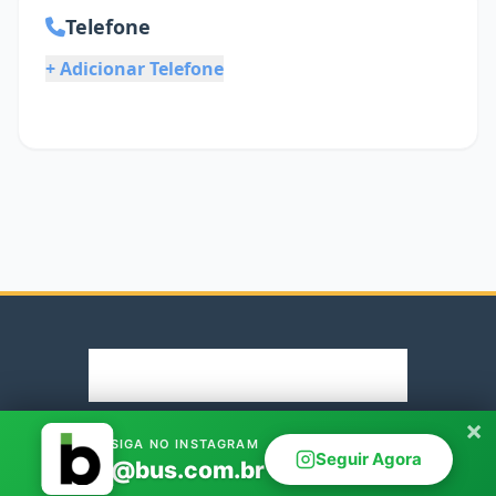
Telefone
+ Adicionar Telefone
×
© 2026 Rodoviaria.de. Parceiro oficial Bus.com.br
SIGA NO INSTAGRAM
Seguir Agora
@bus.com.br