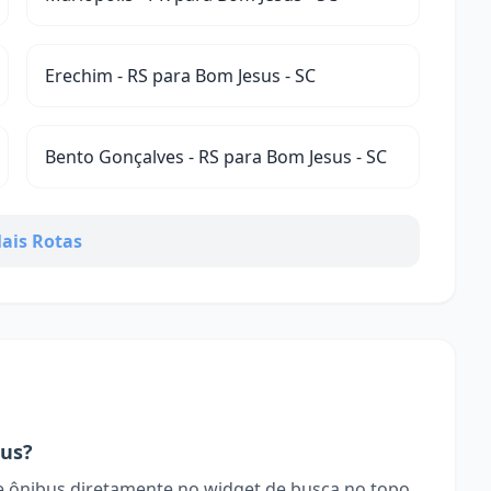
Erechim - RS para Bom Jesus - SC
Bento Gonçalves - RS para Bom Jesus - SC
ais Rotas
us?
 ônibus diretamente no widget de busca no topo