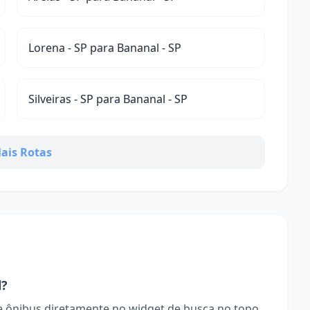
Lorena - SP para Bananal - SP
Silveiras - SP para Bananal - SP
ais Rotas
l?
 ônibus diretamente no widget de busca no topo