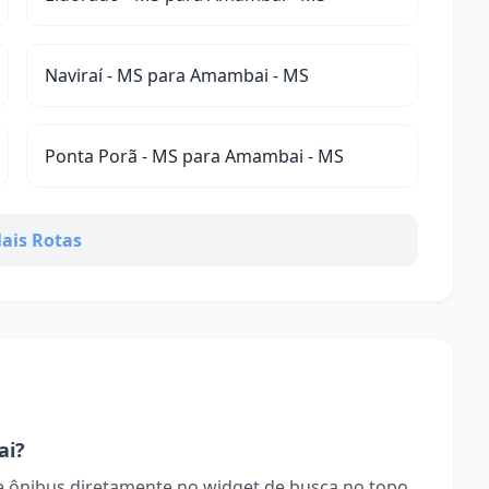
Naviraí - MS para Amambai - MS
Ponta Porã - MS para Amambai - MS
ais Rotas
ai?
 ônibus diretamente no widget de busca no topo