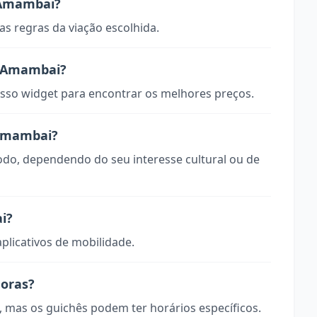
 Amambai?
s regras da viação escolhida.
a Amambai?
so widget para encontrar os melhores preços.
 Amambai?
odo, dependendo do seu interesse cultural ou de
i?
aplicativos de mobilidade.
horas?
, mas os guichês podem ter horários específicos.